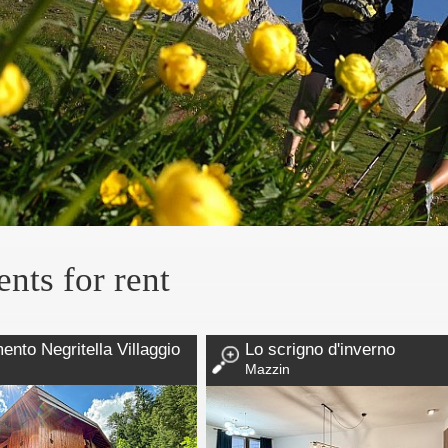
nts for rent
nto Negritella Villaggio
Lo scrigno d'inverno
Mazzin