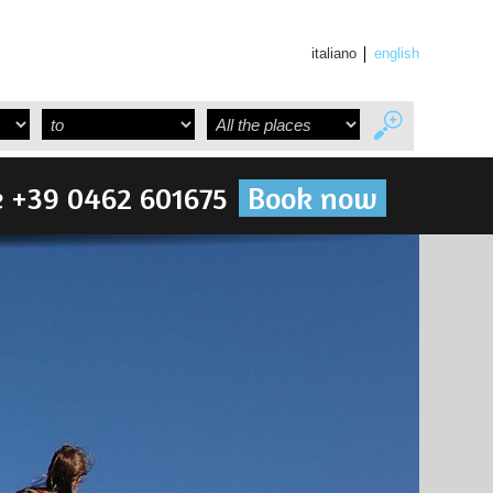
italiano
english
 +39 0462 601675
Book now