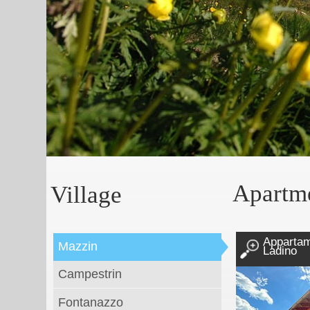
Apartme
Village
Appartame
Mazzin
Ladino
Campestrin
Fontanazzo