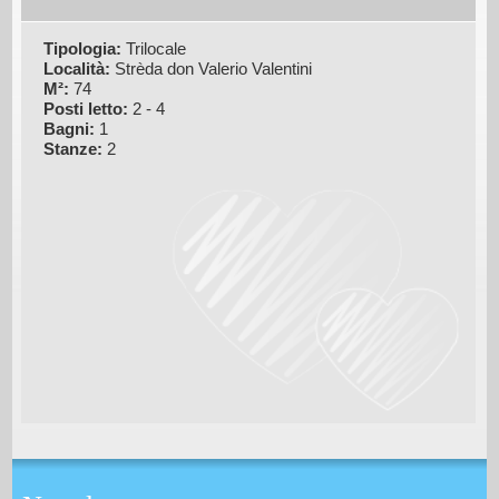
Tipologia:
Trilocale
Località:
Strèda don Valerio Valentini
M²:
74
Posti letto:
2 - 4
Bagni:
1
Stanze:
2