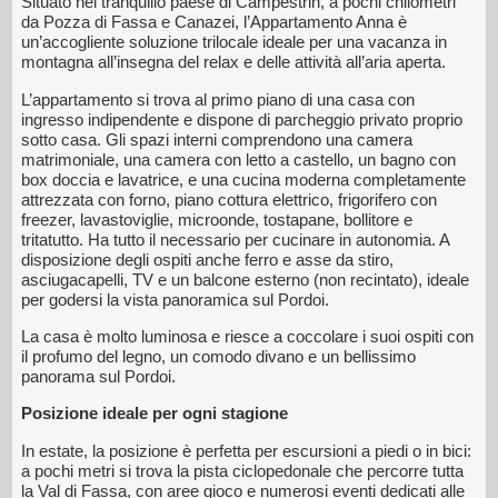
Situato nel tranquillo paese di Campestrin, a pochi chilometri
da Pozza di Fassa e Canazei, l’Appartamento Anna è
un’accogliente soluzione trilocale ideale per una vacanza in
montagna all’insegna del relax e delle attività all’aria aperta.
L’appartamento si trova al primo piano di una casa con
ingresso indipendente e dispone di parcheggio privato proprio
sotto casa. Gli spazi interni comprendono una camera
matrimoniale, una camera con letto a castello, un bagno con
box doccia e lavatrice, e una cucina moderna completamente
attrezzata con forno, piano cottura elettrico, frigorifero con
freezer, lavastoviglie, microonde, tostapane, bollitore e
tritatutto. Ha tutto il necessario per cucinare in autonomia. A
disposizione degli ospiti anche ferro e asse da stiro,
asciugacapelli, TV e un balcone esterno (non recintato), ideale
per godersi la vista panoramica sul Pordoi.
La casa è molto luminosa e riesce a coccolare i suoi ospiti con
il profumo del legno, un comodo divano e un bellissimo
panorama sul Pordoi.
Posizione ideale per ogni stagione
In estate, la posizione è perfetta per escursioni a piedi o in bici:
a pochi metri si trova la pista ciclopedonale che percorre tutta
la Val di Fassa, con aree gioco e numerosi eventi dedicati alle